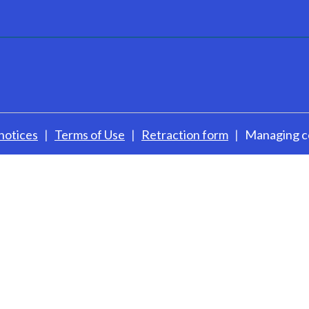
notices
Terms of Use
Retraction form
Managing c