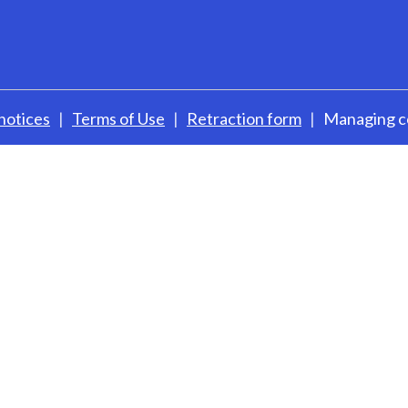
notices
Terms of Use
Retraction form
Managing c