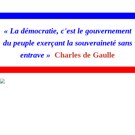
________________________________________________________
«
La démocratie, c'est le gouvernement
du peuple exerçant la souveraineté sans
entrave
»
Charles de Gaulle
_
_______________________________________________________