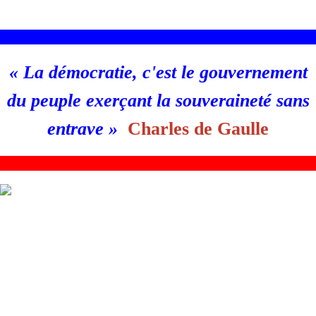
________________________________________________________
«
La démocratie, c'est le gouvernement
du peuple exerçant la souveraineté sans
entrave
»
Charles de Gaulle
_
_______________________________________________________