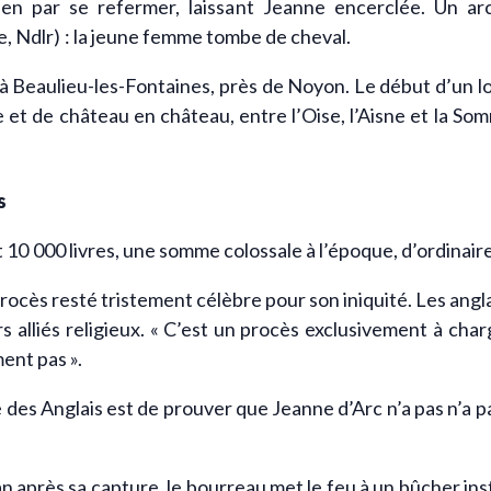
bien par se refermer, laissant Jeanne encerclée. Un ar
, Ndlr) : la jeune femme tombe de cheval.
 Beaulieu-les-Fontaines, près de Noyon. Le début d’un lon
e et de château en château, entre l’Oise, l’Aisne et la S
s
10 000 livres, une somme colossale à l’époque, d’ordinair
rocès resté tristement célèbre pour son iniquité. Les angl
s alliés religieux. « C’est un procès exclusivement à charg
ent pas ».
e des Anglais est de prouver que Jeanne d’Arc n’a pas n’a 
an après sa capture, le bourreau met le feu à un bûcher in