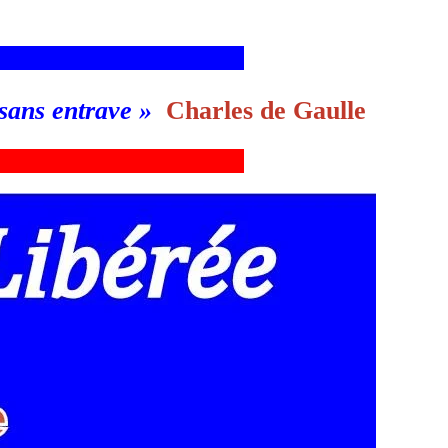
___________________________g
 sans entrave
»
Charles de Gaulle
___________________________g