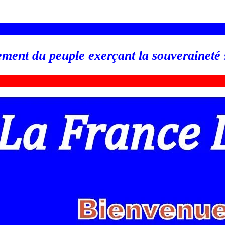
_________________________________________________
ement du peuple exerçant la souveraineté
_________________________________________________