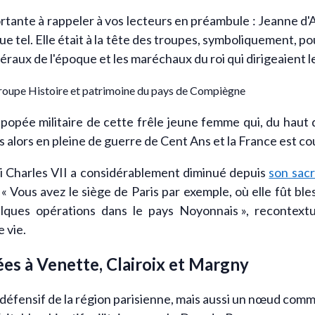
tante à rappeler à vos lecteurs en préambule : Jeanne d'Ar
ue tel. Elle était à la tête des troupes, symboliquement, p
éraux de l'époque et les maréchaux du roi qui dirigeaient le
roupe Histoire et patrimoine du pays de Compiègne
popée militaire de cette frêle jeune femme qui, du haut 
alors en pleine de guerre de Cent Ans et la France est c
oi Charles VII a considérablement diminué depuis
son sac
 « Vous avez le siège de Paris par exemple, où elle fût b
ques opérations dans le pays Noyonnais », recontextua
 vie.
ées à Venette, Clairoix et Margny
u défensif de la région parisienne, mais aussi un nœud com