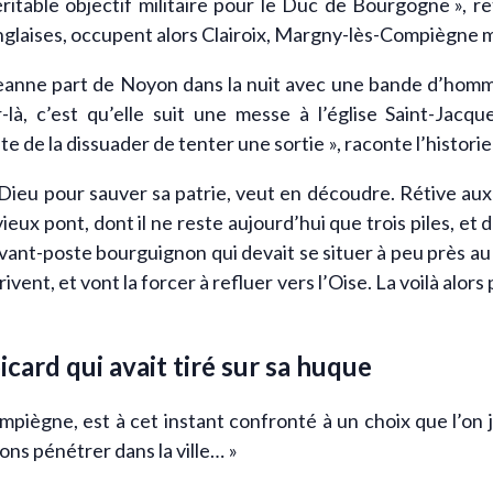
itable objectif militaire pour le Duc de Bourgogne », re
nglaises, occupent alors Clairoix, Margny-lès-Compiègne 
 Jeanne part de Noyon dans la nuit avec une bande d’homm
là, c’est qu’elle suit une messe à l’église Saint-Jacqu
 de la dissuader de tenter une sortie », raconte l’historie
 Dieu pour sauver sa patrie, veut en découdre. Rétive aux 
ieux pont, dont il ne reste aujourd’hui que trois piles, et d
ant-poste bourguignon qui devait se situer à peu près au 
vent, et vont la forcer à refluer vers l’Oise. La voilà alors 
icard qui avait tiré sur sa huque
mpiègne, est à cet instant confronté à un choix que l’on j
nons pénétrer dans la ville… »