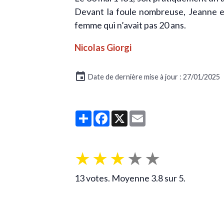
Devant la foule nombreuse, Jeanne es
femme qui n’avait pas 20 ans.
Nicolas Giorgi
Date de dernière mise à jour : 27/01/2025
Partager
Facebook
X
Email
★
★
★
★
★
13
votes. Moyenne
3.8
sur 5.