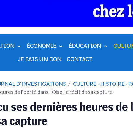
ATION
ÉCONOMIE
ÉDUCATION
CULTU
JE FAIS UN DON
CONTACT
OURNAL D'INVESTIGATIONS
CULTURE - HISTOIRE - 
ures de liberté dans l'Oise, le récit de sa capture
cu ses dernières heures de 
 sa capture