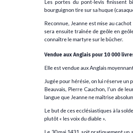
Les portes du pont-levis finissent 
bourguignon tire sur sa huque (casaque
Reconnue, Jeanne est mise au cachot à
sera ensuite traînée de geôle en geôl
connaître le martyre sur le bûcher.
Vendue aux Anglais pour 10 000 livre
Elle est vendue aux Anglais moyennant 
Jugée pour hérésie, on lui réserve un p
Beauvais, Pierre Cauchon, l’un de leur
langue que Jeanne ne maîtrise absolum
Le but de ces ecclésiastiques à la sold
plutôt « les voix du diable ».
Le 30 mai 1431, soit pratiquement un 