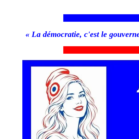
___________________________
«
La démocratie, c'est le gouvern
_
__________________________