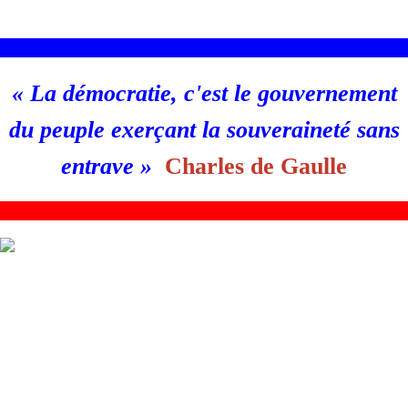
________________________________________________________
«
La démocratie, c'est le gouvernement
du peuple exerçant la souveraineté sans
entrave
»
Charles de Gaulle
_
_______________________________________________________