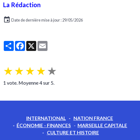
La Rédaction
Date de dernière mise à jour : 29/05/2026
Partager
Facebook
X
Email
★
★
★
★
★
1
vote. Moyenne
4
sur 5.
INTERNATIONAL
-
NATION FRANCE
-
ÉCONOMIE - FINANCES
-
MARSEILLE CAPITALE
-
CULTURE ET HISTOIRE