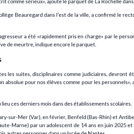
crit comme sérieux», ajoute le parquet de La Rochelle da
ollège Beauregard dans l’est de la ville, a confirmé le re
agresseur a été «rapidement pris en charge» par le person
ive de meurtre, indique encore le parquet.
s
utes les suites, disciplinaires comme judiciaires, devront 
tion absolue pour nos élèves comme pour les personnels», a
 lieu ces derniers mois dans des établissements scolaires.
ry-sur-Mer (Var), en février, Benfeld (Bas-Rhin) et Antib
te-Marne) par un adolescent de 14 ans en juin 2025 et d
rois autres personnes dans un lycée de Nantes.