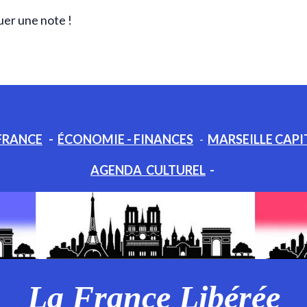
uer une note !
FRANCE
-
ÉCONOMIE - FINANCES
-
MARSEILLE CAPI
AGENDA CULTUREL
-
La France Libérée