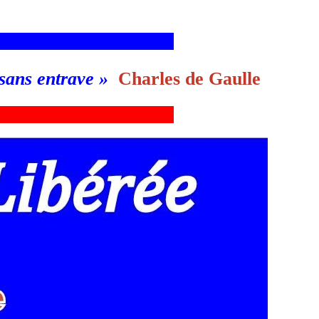
___________________________g
 sans entrave
»
Charles de Gaulle
___________________________g