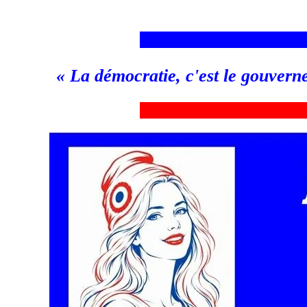
___________________________
«
La démocratie, c'est le gouvern
_
__________________________