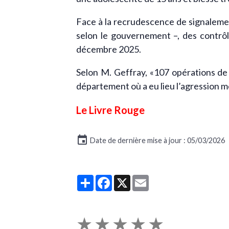
Face à la recrudescence de signalemen
selon le gouvernement –, des contrôl
décembre 2025.
Selon M. Geffray, «107 opérations de 
département où a eu lieu l’agression m
Le Livre Rouge
Date de dernière mise à jour : 05/03/2026
Partager
Facebook
X
Email
★
★
★
★
★