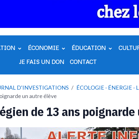
ATION
ÉCONOMIE
ÉDUCATION
CULTU
JE FAIS UN DON
CONTACT
OURNAL D'INVESTIGATIONS
ÉCOLOGIE - ÉNERGIE -
oignarde un autre élève
égien de 13 ans poignarde 