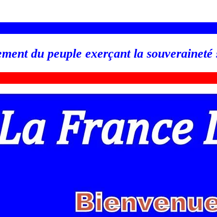
_________________________________________________
ement du peuple exerçant la souveraineté
_________________________________________________