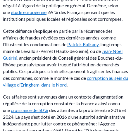
négatif à l’égard de la politique en général. De même, selon
une
étude européenne
, 69 % des Français pensent que les
institutions publiques locales et régionales sont corrompues.
Cette défiance s’explique en partie par la récurrence des
affaires de fraudes révélées ces dernières années, comme
l’illustrent les condamnations de
Patrick Balkany
, longtemps
maire de Levallois-Perret (Hauts-de-Seine), ou de
Jean-Noël
Guérini
, ancien président du Conseil général des Bouches-du-
Rhône, poursuivi pour avoir truqué l’attribution de marchés
publics. Ces pratiques criminelles peuvent fragiliser les finances
des communes, comme le montre le cas de
corruption au sein du
village d’Eringhem, dans le Nord
.
Ces affaires sont survenues dans un contexte d’augmentation
régulière de la corruption constatée : la France a ainsi connu
une
croissance de 50 %
des atteintes à la probité entre 2016 et
2024. Le pays s’est doté en 2016 d’une autorité administrative
indépendante pour lutter contre ce phénomène : l’Agence
française anticorruption (AFA). Parmi les 235 signalements