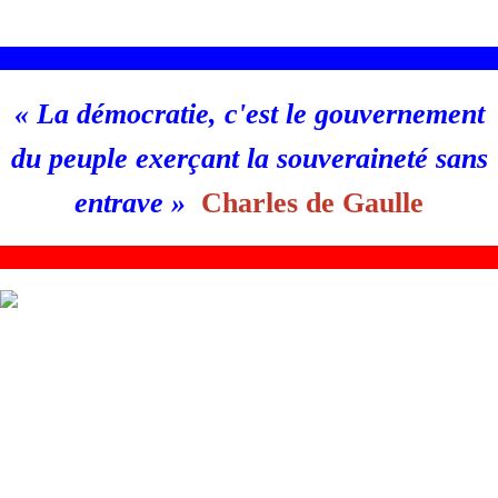
________________________________________________________
«
La démocratie, c'est le gouvernement
du peuple exerçant la souveraineté sans
entrave
»
Charles de Gaulle
_
_______________________________________________________