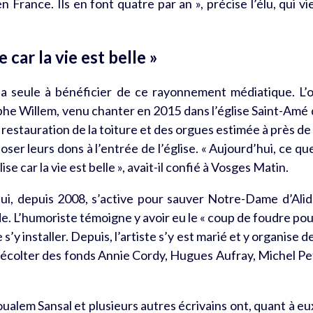
en France. Ils en font quatre par an »,
précise
l’élu, qui 
 car la vie est belle »
 la seule à bénéficier de ce rayonnement médiatique. L’
ophe Willem, venu chanter en 2015 dans l’église Saint-Amé 
a restauration de la toiture et des orgues estimée à près de 
oser leurs dons à l’entrée de l’église. « Aujourd’hui, ce qu
se car la vie est belle », avait-il confié à
Vosges Matin
.
ui, depuis 2008, s’active pour sauver Notre-Dame d’Alid
de. L’humoriste
témoigne
y avoir eu le « coup de foudre pour
’y installer. Depuis, l’artiste s’y est marié et y organise d
écolter des fonds Annie Cordy, Hugues Aufray, Michel Pe
alem Sansal et plusieurs autres écrivains ont, quant à eux p