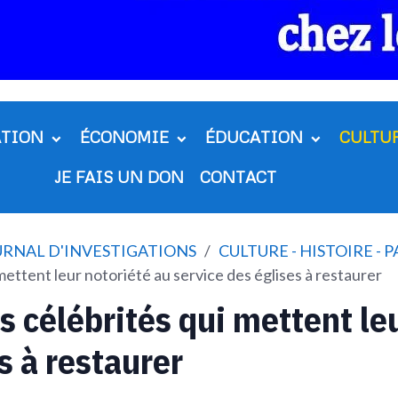
ATION
ÉCONOMIE
ÉDUCATION
CULTU
JE FAIS UN DON
CONTACT
OURNAL D'INVESTIGATIONS
CULTURE - HISTOIRE - 
ttent leur notoriété au service des églises à restaurer
célébrités qui mettent leu
s à restaurer