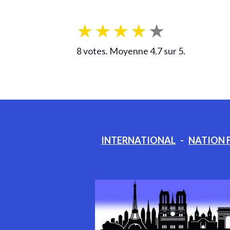
★
★
★
★
★
8
votes. Moyenne
4.7
sur 5.
INTERNATIONAL
-
NATION 