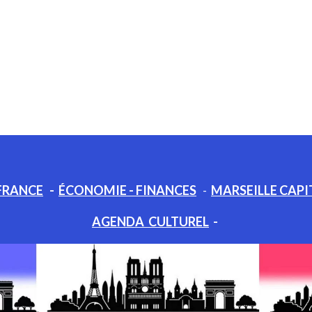
FRANCE
-
ÉCONOMIE - FINANCES
-
MARSEILLE CAPI
AGENDA CULTUREL
-