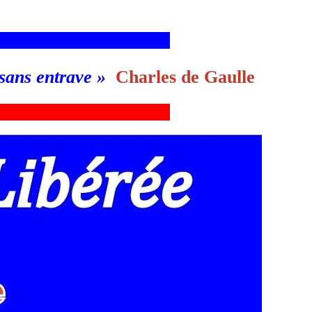
___________________________g
 sans entrave
»
Charles de Gaulle
___________________________g