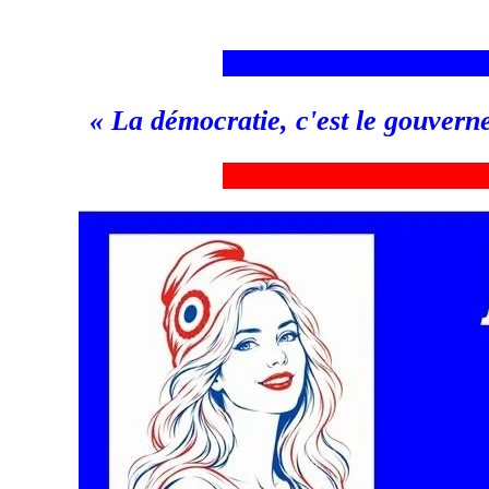
___________________________
«
La démocratie, c'est le gouvern
_
__________________________