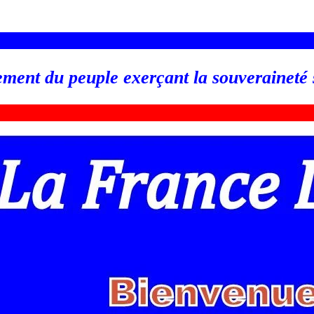
_________________________________________________
ement du peuple exerçant la souveraineté
_________________________________________________