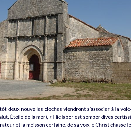
ntôt deux nouvelles cloches viendront s’associer à la volé
lut, Étoile de la mer), « Hic labor est semper dives certiss
érateur et la moisson certaine, de sa voix le Christ chasse l