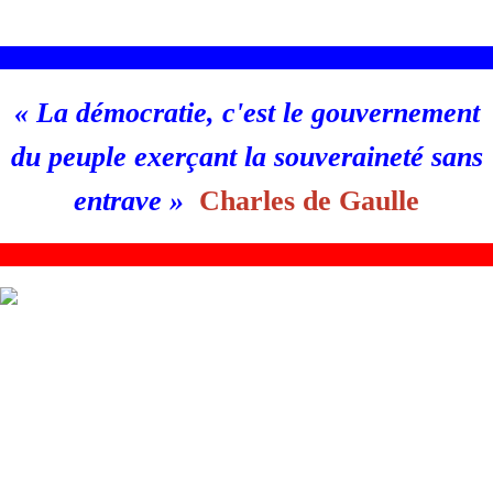
________________________________________________________
«
La démocratie, c'est le gouvernement
du peuple exerçant la souveraineté sans
entrave
»
Charles de Gaulle
_
_______________________________________________________