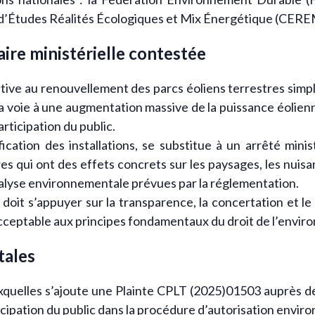
 d’Études Réalités Écologiques et Mix Énergétique (CERE
laire ministérielle contestée
ative au renouvellement des parcs éoliens terrestres simp
la voie à une augmentation massive de la puissance éolien
rticipation du public.
fication des installations, se substitue à un arrêté mini
res qui ont des effets concrets sur les paysages, les nuis
nalyse environnementale prévues par la réglementation.
 doit s’appuyer sur la transparence, la concertation et le 
cceptable aux principes fondamentaux du droit de l’envir
tales
uxquelles s’ajoute une Plainte CPLT (2025)01503 auprès d
rticipation du public dans la procédure d’autorisation envi