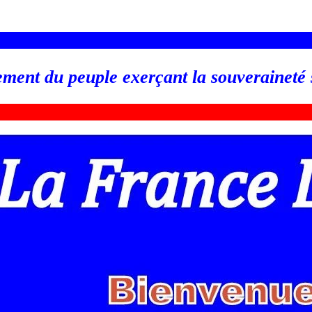
_________________________________________________
ement du peuple exerçant la souveraineté
_________________________________________________