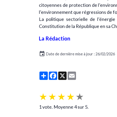
citoyennes de protection de l’enviro
l’environnement que régressions de fon
La politique sectorielle de l’énergi
Constitution de la République en sa C
La Rédaction
Date de dernière mise à jour : 26/02/2026
Partager
Facebook
X
Email
★
★
★
★
★
1
vote. Moyenne
4
sur 5.