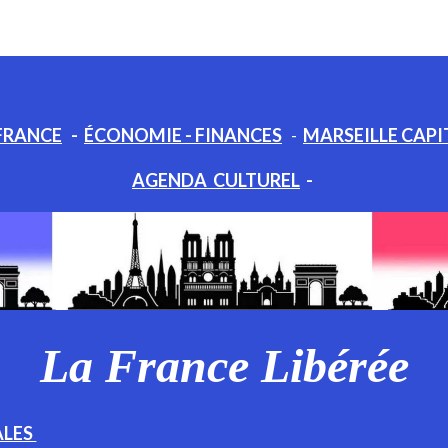
FRANCE
-
ÉCONOMIE - FINANCES
-
MARSEILLE CAPI
AGENDA CULTUREL
-
La France Libérée
ALES