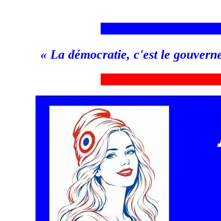
___________________________
«
La démocratie, c'est le gouvern
_
__________________________