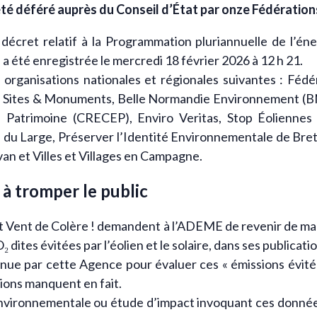
été déféré auprès du Conseil d’État par onze Fédérations
décret relatif à la Programmation pluriannuelle de l’én
a été enregistrée le mercredi 18 février 2026 à 12 h 21.
s organisations nationales et régionales suivantes : Fé
e, Sites & Monuments, Belle Normandie Environnement (BNE
e Patrimoine (CRECEP), Enviro Veritas, Stop Éoliennes
u Large, Préserver l’Identité Environnementale de Breta
 et Villes et Villages en Campagne.
à tromper le public
t Vent de Colère ! demandent à l’ADEME de revenir de man
₂ dites évitées par l’éolien et le solaire, dans ses publicat
nue par cette Agence pour évaluer ces « émissions évitée
tions manquent en fait.
environnementale ou étude d’impact invoquant ces donnée