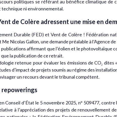
discours politiques se référant au bénéfice climatique de c
 technique ni environnemental.
Vent de Colère adressent une mise en de
ement Durable (FED) et Vent de Colère ! Fédération nati
at Me Nicolas Gallon, une demande préalable à l’Agence de
 publications affirmant que l’éolien et le photovoltaïque 
 que la publication de ce retrait.
ologie retenue pour évaluer les émissions de CO₂ dites «
tudes d’impact de projets soumis au régime des installatio
nvisager un recours devant le tribunal compétent.
e repowerings
en Conseil d’État le 5 novembre 2025, n° 509477, contre l
elative à l’appréciation des projets de renouvellement des
ons nationales : la Fédération Environnement Durable (