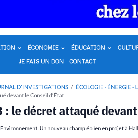
ATION
ÉCONOMIE
ÉDUCATION
CULTU
JE FAIS UN DON
CONTACT
OURNAL D'INVESTIGATIONS
ÉCOLOGIE - ÉNERGIE -
ué devant le Conseil d’État
: le décret attaqué devant 