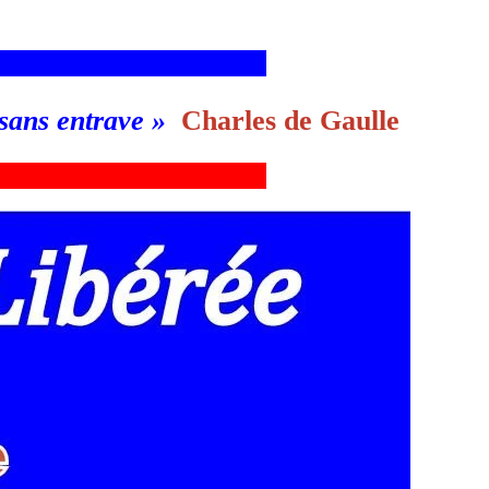
___________________________g
 sans entrave
»
Charles de Gaulle
___________________________g