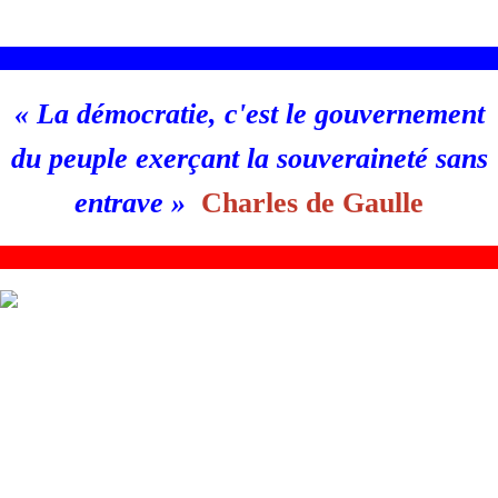
________________________________________________________
«
La démocratie, c'est le gouvernement
du peuple exerçant la souveraineté sans
entrave
»
Charles de Gaulle
_
_______________________________________________________