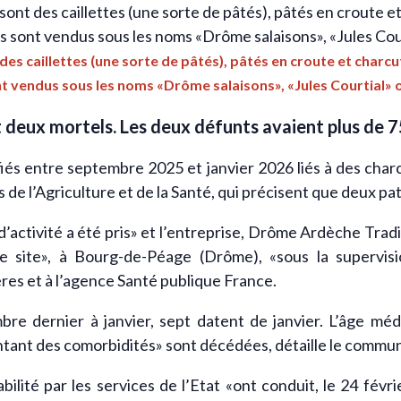
s caillettes (une sorte de pâtés), pâtés en croute et charcu
s sont vendus sous les noms «Drôme salaisons», «Jules Courtial
 deux mortels. Les deux défunts avaient plus de 7
ifiés entre septembre 2025 et janvier 2026 liés à des char
is de l’Agriculture et de la Santé, qui précisent que deux p
’activité a été pris» et l’entreprise, Drôme Ardèche Tradit
le site», à Bourg-de-Péage (Drôme), «sous la supervisio
es et à l’agence Santé publique France.
bre dernier à janvier, sept datent de janvier. L’âge mé
ntant des comorbidités» sont décédées, détaille le commu
ilité par les services de l’Etat «ont conduit, le 24 févri