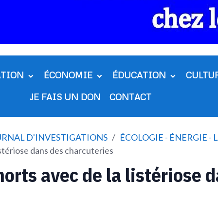
ATION
ÉCONOMIE
ÉDUCATION
CULTU
JE FAIS UN DON
CONTACT
OURNAL D'INVESTIGATIONS
ÉCOLOGIE - ÉNERGIE -
stériose dans des charcuteries
rts avec de la listériose 