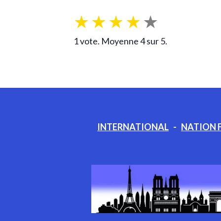
★
★
★
★
★
1
vote. Moyenne
4
sur 5.
INTERNATIONAL
-
NATION 