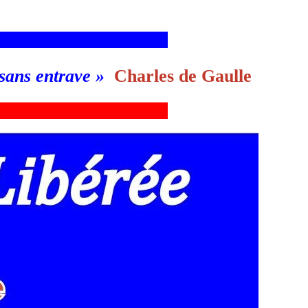
___________________________g
 sans entrave
»
Charles de Gaulle
___________________________g