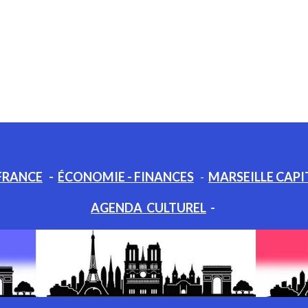
FRANCE
-
ÉCONOMIE - FINANCES
-
MARSEILLE CAPI
AGENDA CULTUREL
-