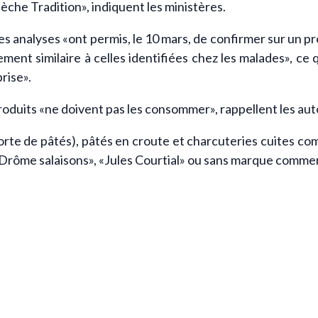
che Tradition», indiquent les ministères.
es analyses «ont permis, le 10 mars, de confirmer sur un p
ent similaire à celles identifiées chez les malades», ce qu
rise».
oduits «ne doivent pas les consommer», rappellent les aut
orte de pâtés), pâtés en croute et charcuteries cuites com
 «Drôme salaisons», «Jules Courtial» ou sans marque commer