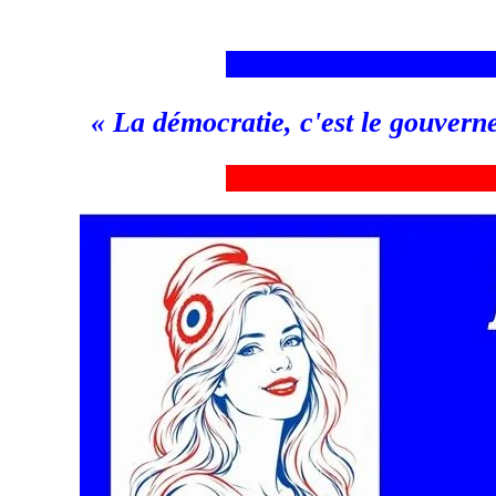
___________________________
«
La démocratie, c'est le gouvern
_
__________________________