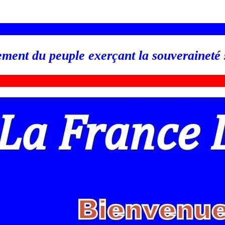
_________________________________________________
ement du peuple exerçant la souveraineté
_________________________________________________