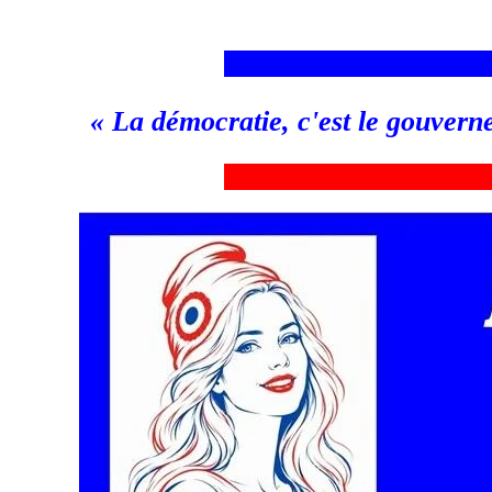
___________________________
«
La démocratie, c'est le gouvern
_
__________________________