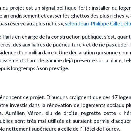
 du projet est un signal politique fort : installer du log
 arrondissement et casser les ghettos des plus riches », « c
 pas réservé aux plus riches »,
selon Jean-Philippe Gillet, 
 Paris en charge de la construction publique, s’est, quant à 
res, des auxiliaires de puériculture » et de ne pas céder l’h
 résidence d’un milliardaire ». Une déclaration qui sonne co
ablissements haut de gamme déjà présente sur la place, tel
depuis longtemps à son prestige.
dénoncent ce projet. D’aucuns craignent que ces 17 loge
être investis dans la rénovation de logements sociaux 
le. Aurélien Véron, élu de droite, regrette cette « h
ublics sont très mal utilisés et auraient permis d’acqué
le nettement supérieure à celle de l’Hôtel de Fourcy.