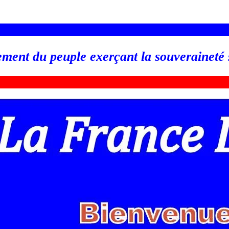
_________________________________________________
ement du peuple exerçant la souveraineté
_________________________________________________