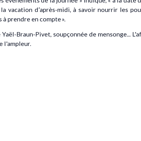
événements de la journée » indique, « à la date du 
r la vacation d’après-midi, à savoir nourrir les 
s à prendre en compte ».
e Yaël-Braun-Pivet, soupçonnée de mensonge... L'af
 l'ampleur.