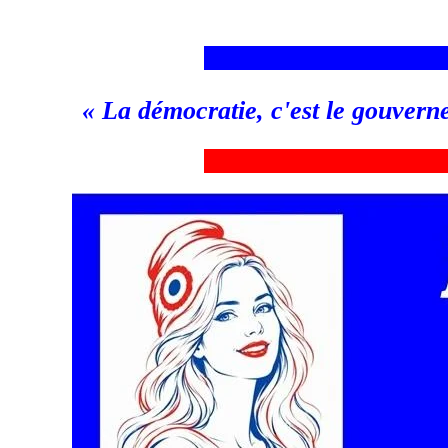
___________________________
«
La démocratie, c'est le gouvern
_
__________________________