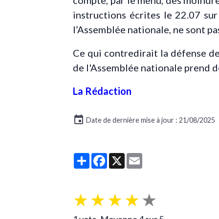
compte, par le menu, des moindres 
instructions écrites le 22.07 su
l’Assemblée nationale, ne sont pa
Ce qui contredirait la défense d
de l'Assemblée nationale prend de
La Rédaction
Date de dernière mise à jour : 21/08/2025
Partager
Facebook
X
Email
★
★
★
★
★