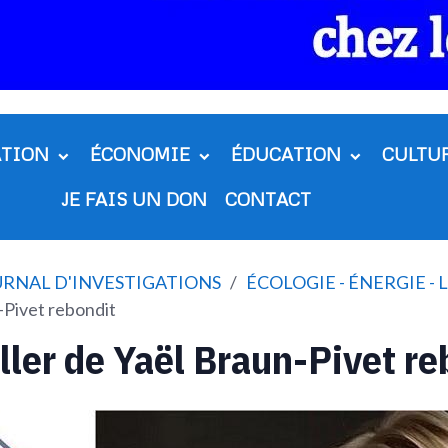
ATION
ÉCONOMIE
ÉDUCATION
CULTU
JE FAIS UN DON
CONTACT
OURNAL D'INVESTIGATIONS
ÉCOLOGIE - ÉNERGIE -
n-Pivet rebondit
iller de Yaël Braun-Pivet r