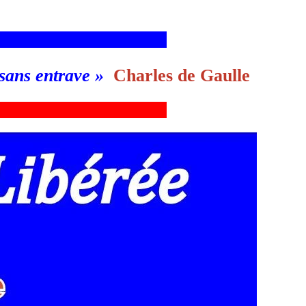
___________________________g
 sans entrave
»
Charles de Gaulle
___________________________g