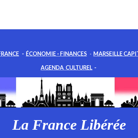
FRANCE
-
ÉCONOMIE - FINANCES
-
MARSEILLE CAPI
AGENDA CULTUREL
-
La France Libérée