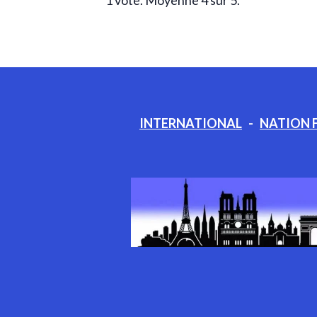
1
vote. Moyenne
4
sur 5.
INTERNATIONAL
-
NATION 