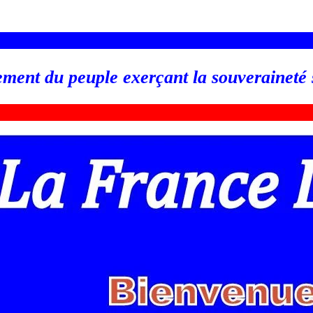
_________________________________________________
ement du peuple exerçant la souveraineté
_________________________________________________