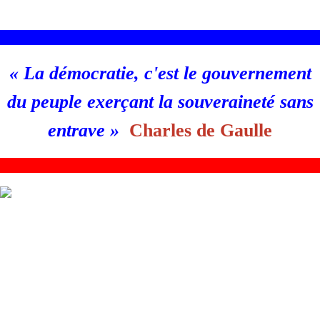
________________________________________________________
«
La démocratie, c'est le gouvernement
du peuple exerçant la souveraineté sans
entrave
»
Charles de Gaulle
_
_______________________________________________________