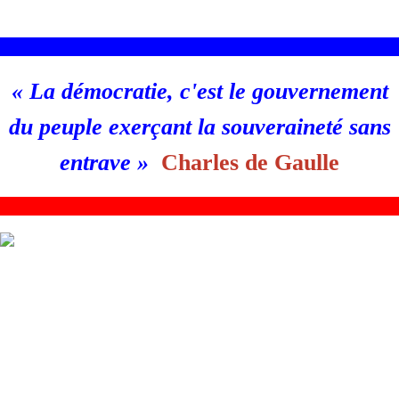
________________________________________________________
«
La démocratie, c'est le gouvernement
du peuple exerçant la souveraineté sans
entrave
»
Charles de Gaulle
_
_______________________________________________________