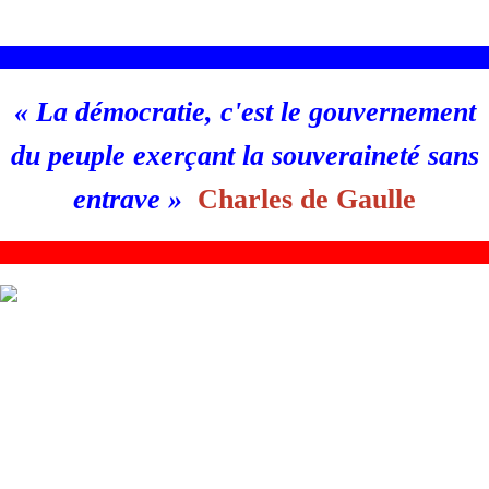
________________________________________________________
«
La démocratie, c'est le gouvernement
du peuple exerçant la souveraineté sans
entrave
»
Charles de Gaulle
_
_______________________________________________________