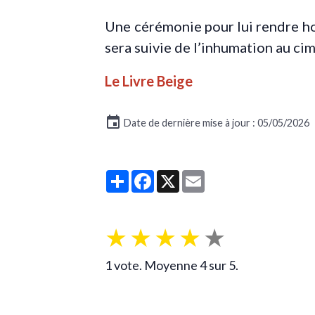
Une cérémonie pour lui rendre ho
sera suivie de l’inhumation au cime
Le Livre Beige
Date de dernière mise à jour : 05/05/2026
Partager
Facebook
X
Email
★
★
★
★
★
1
vote. Moyenne
4
sur 5.