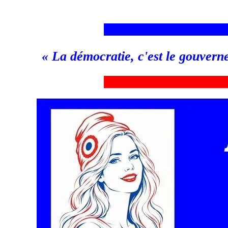
___________________________
«
La démocratie, c'est le gouvern
_
__________________________