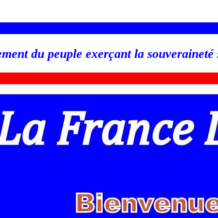
_________________________________________________
ement du peuple exerçant la souveraineté
_________________________________________________