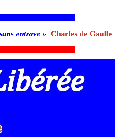
___________________________g
 sans entrave
»
Charles de Gaulle
___________________________g