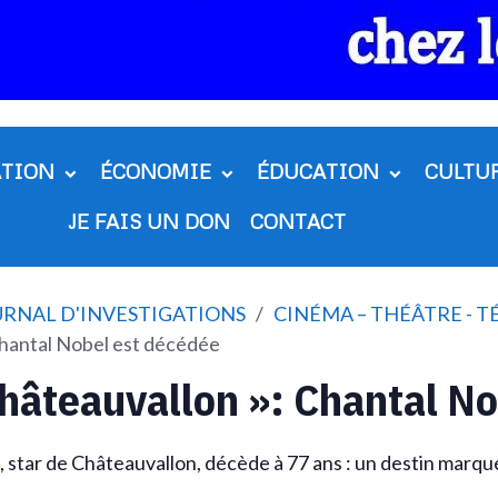
ATION
ÉCONOMIE
ÉDUCATION
CULTU
JE FAIS UN DON
CONTACT
OURNAL D'INVESTIGATIONS
CINÉMA – THÉÂTRE - TÉ
hantal Nobel est décédée
hâteauvallon »: Chantal No